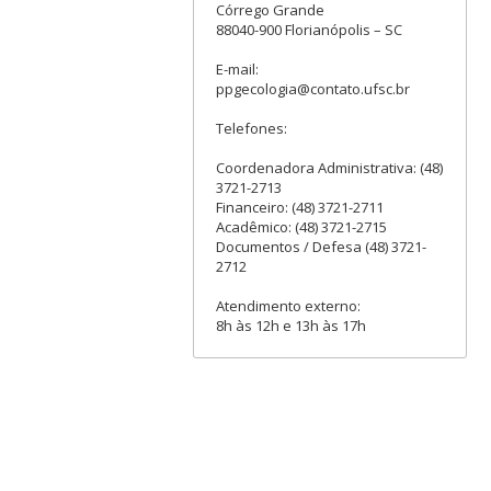
Córrego Grande
88040-900 Florianópolis – SC
E-mail:
ppgecologia@contato.ufsc.br
Telefones:
Coordenadora Administrativa: (48)
3721-2713
Financeiro: (48) 3721-2711
Acadêmico: (48) 3721-2715
Documentos / Defesa (48) 3721-
2712
Atendimento externo:
8h às 12h e 13h às 17h