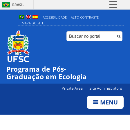
BRASIL
Simplifique!
ACESSIBILIDADE
ALTO CONTRASTE
MAPA DO SITE
Comunica BR
Participe
Acesso à informação
Legislação
Canais
Programa de Pós-
Graduação em Ecologia
Private Area
Site Administrators
MENU