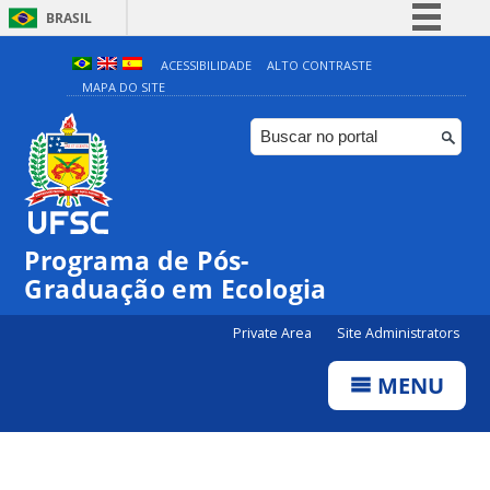
BRASIL
Simplifique!
ACESSIBILIDADE
ALTO CONTRASTE
MAPA DO SITE
Comunica BR
Participe
Acesso à informação
Legislação
Canais
Programa de Pós-
Graduação em Ecologia
Private Area
Site Administrators
MENU