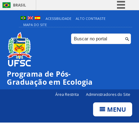
BRASIL
Simplifique!
ACESSIBILIDADE
ALTO CONTRASTE
MAPA DO SITE
Comunica BR
Participe
Acesso à informação
Legislação
Canais
Programa de Pós-
Graduação em Ecologia
Área Restrita
Administradores do Site
MENU