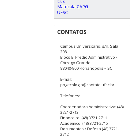
ECZ
Matrícula CAPG
UFSC
CONTATOS
Campus Universitário, s/n, Sala
208,
Bloco E, Prédio Administrativo -
Córrego Grande
88040-900 Florianópolis – SC
E-mail:
ppgecologia@contato.ufsc.br
Telefones:
Coordenadora Administrativa: (48)
3721-2713
Financeiro: (48) 3721-2711
Acadêmico: (48) 3721-2715
Documentos / Defesa (48) 3721-
2712