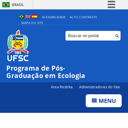
BRASIL
Simplifique!
ACESSIBILIDADE
ALTO CONTRASTE
MAPA DO SITE
Comunica BR
Participe
Acesso à informação
Legislação
Canais
Programa de Pós-
Graduação em Ecologia
Área Restrita
Administradores do Site
MENU