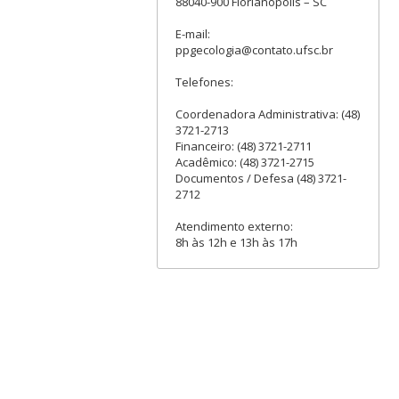
88040-900 Florianópolis – SC
E-mail:
ppgecologia@contato.ufsc.br
Telefones:
Coordenadora Administrativa: (48)
3721-2713
Financeiro: (48) 3721-2711
Acadêmico: (48) 3721-2715
Documentos / Defesa (48) 3721-
2712
Atendimento externo:
8h às 12h e 13h às 17h