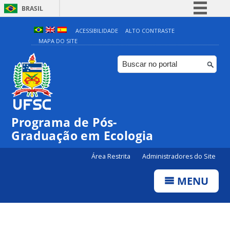
BRASIL
Simplifique!
ACESSIBILIDADE
ALTO CONTRASTE
MAPA DO SITE
Comunica BR
Participe
Acesso à informação
Legislação
Canais
Programa de Pós-
Graduação em Ecologia
Área Restrita
Administradores do Site
MENU