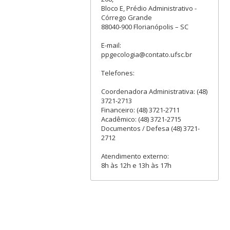
Bloco E, Prédio Administrativo -
Córrego Grande
88040-900 Florianópolis – SC
E-mail:
ppgecologia@contato.ufsc.br
Telefones:
Coordenadora Administrativa: (48)
3721-2713
Financeiro: (48) 3721-2711
Acadêmico: (48) 3721-2715
Documentos / Defesa (48) 3721-
2712
Atendimento externo:
8h às 12h e 13h às 17h