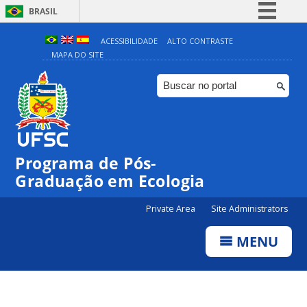
BRASIL
Simplifique!
ACESSIBILIDADE
ALTO CONTRASTE
MAPA DO SITE
Comunica BR
Participe
Acesso à informação
Legislação
Canais
Programa de Pós-
Graduação em Ecologia
Private Area
Site Administrators
MENU