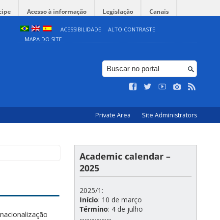
cipe
Acesso à informação
Legislação
Canais
ACESSIBILIDADE
ALTO CONTRASTE
MAPA DO SITE
Private Area
Site Administrators
Academic calendar –
2025
2025/1:
Início
: 10 de março
Término
: 4 de julho
rnacionalização
-------------