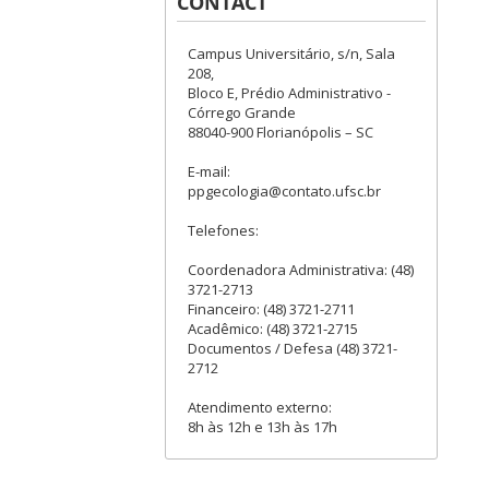
CONTACT
Campus Universitário, s/n, Sala
208,
Bloco E, Prédio Administrativo -
Córrego Grande
88040-900 Florianópolis – SC
E-mail:
ppgecologia@contato.ufsc.br
Telefones:
Coordenadora Administrativa: (48)
3721-2713
Financeiro: (48) 3721-2711
Acadêmico: (48) 3721-2715
Documentos / Defesa (48) 3721-
2712
Atendimento externo:
8h às 12h e 13h às 17h