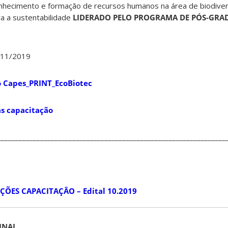
nhecimento e formação de recursos humanos na área de biodive
a a sustentabilidade
LIDERADO PELO PROGRAMA DE PÓS-GRA
7/11/2019
̃o Capes_PRINT_EcoBiotec
as capacitação
________________________________________________________________
ES CAPACITAÇÂO – Edital 10.2019
INAL