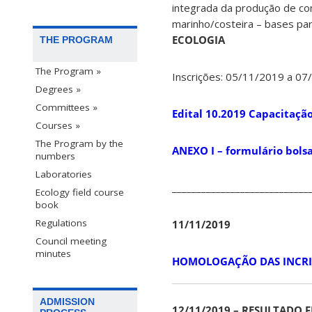
integrada da produção de co
marinho/costeira – bases par
ECOLOGIA
THE PROGRAM
The Program »
Inscrições: 05/11/2019 a 0
Degrees »
Committees »
Edital 10.2019 Capacitaça
Courses »
The Program by the
ANEXO I – formulário bols
numbers
Laboratories
____________________________
Ecology field course
book
Regulations
11/11/2019
Council meeting
minutes
HOMOLOGAÇÃO DAS INCRIÇÕ
ADMISSION
12/11/2019 – RESULTADO F