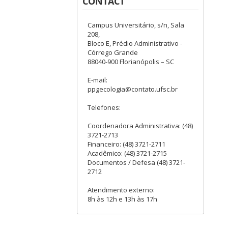
CONTACT
Campus Universitário, s/n, Sala
208,
Bloco E, Prédio Administrativo -
Córrego Grande
88040-900 Florianópolis – SC
E-mail:
ppgecologia@contato.ufsc.br
Telefones:
Coordenadora Administrativa: (48)
3721-2713
Financeiro: (48) 3721-2711
Acadêmico: (48) 3721-2715
Documentos / Defesa (48) 3721-
2712
Atendimento externo:
8h às 12h e 13h às 17h