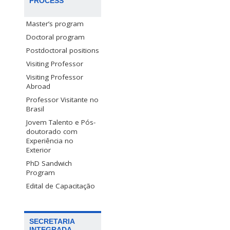
PROCESS
Master’s program
Doctoral program
Postdoctoral positions
Visiting Professor
Visiting Professor
Abroad
Professor Visitante no
Brasil
Jovem Talento e Pós-
doutorado com
Experiência no
Exterior
PhD Sandwich
Program
Edital de Capacitação
SECRETARIA
INTEGRADA