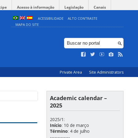
cipe
Acesso à informação
Legislação
Canais
ACESSIBILIDADE
ALTO CONTRASTE
MAPA DO SITE
Private Area
Site Administrators
Academic calendar –
2025
2025/1:
Início
: 10 de março
Término
: 4 de julho
-------------